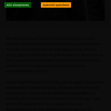
Alle akzeptieren
Auswahl speichern
Die Sicherheit und Freiheit in Deutschland ist so stark
bedroht wie seit dem Ende des Kalten Krieges nicht mehr.
Seit über dreieinhalb Jahren verteidigt sich die Ukraine
mutig gegen den brutalen Angriff Russlands. Dabei geht es
nicht nur um ihre territoriale Integrität und Souveränität,
sondern auch um Demokratie, Freiheit und eine
selbstbestimmte Zukunft.
Putins Angriffskrieg richtet sich zugleich gegen die gesamte
europäische Friedensordnung. Deshalb müssen wir alles
daransetzen, unsere eigene Verteidigungsfähigkeit zu
stärken. Ein wichtiger Schritt ist das neue Planungs- und
Beschaffungsbeschleunigungsgesetz, das das
Bundeskabinett bereits beschlossen hat und nun im