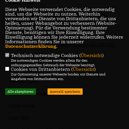
Schülerunion
Diese Webseite verwendet Cookies, die notwendig
sind, um die Webseite zu nutzen. Weiterhin
Kommunalpolitische Vereinigung der CDU und CSU
verwenden wir Dienste von Drittanbietern, die uns
Deutschlands
helfen, unser Webangebot zu verbessern (Website-
Optmierung). Für die Verwendung bestimmter
Dienste, benötigen wir Ihre Einwilligung. Ihre
Junge Union Deutschlands
Einwilligung können Sie jederzeit widerrufen. Weitere
Informationen finden Sie in unserer
Mittelstands- und Wirtschaftsvereinigung der CDU/CSU
Datenschutzerklärung
.
Technisch notwendige Cookies (
Übersicht
)
Ring Christlich Demokratischer Studenten
Die notwendigen Cookies werden allein für den
ordnungsgemäßen Gebrauch der Webseite benötigt.
Cookies von Drittanbietern (
Übersicht
)
Ost- und Mitteldeutsche Vereinigung
Zur Optimierung unserer Webseite binden wir Dienste und
Angebote von Drittanbietern ein.
Sonstige Links
Alle akzeptieren
Auswahl speichern
Kreis Minden-Lübbecke
Politik-digital
Land NRW