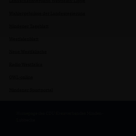
Landschaftsverband Westfalen-Lippe
Wahlergebnisse der Landesregierung
Mindener Tageblatt
Westfalenblatt
Neue Westfälische
Radio Westfalica
OWL-online
Mindener Sportportal
Homepage des CDU Kreisverbandes Minden-
Lübbecke