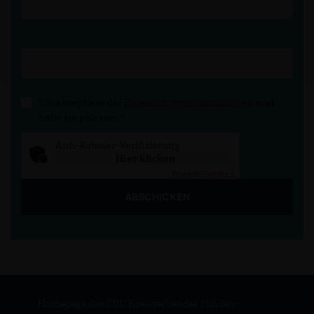
Ich akzeptiere die
Datenschutzbestimmungen
und
habe sie gelesen.
*
Anti-Roboter-Verifizierung
Hier klicken
Friendly
Captcha ⇗
ABSCHICKEN
Homepage des CDU Kreisverbandes Minden-