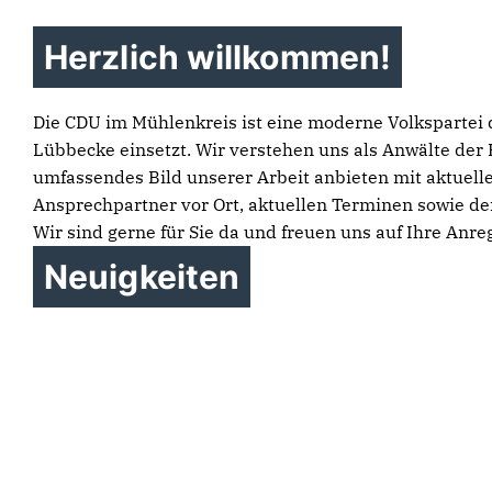
Herzlich willkommen!
Die CDU im Mühlenkreis ist eine moderne Volkspartei d
Lübbecke einsetzt. Wir verstehen uns als Anwälte der 
umfassendes Bild unserer Arbeit anbieten mit aktuell
Ansprechpartner vor Ort, aktuellen Terminen sowie de
Wir sind gerne für Sie da und freuen uns auf Ihre Anr
Neuigkeiten
7,7 Millionen Euro für den
Bürgersprechstunde in
Mühlenkreis
Stemwede
98 Prozent Zustimmung