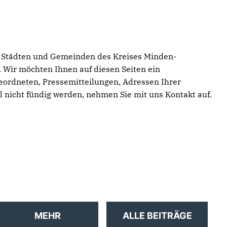
elf Städten und Gemeinden des Kreises Minden-
. Wir möchten Ihnen auf diesen Seiten ein
eordneten, Pressemitteilungen, Adressen Ihrer
 nicht fündig werden, nehmen Sie mit uns Kontakt auf.
Podiumsdiskussion zu KI
Geschlossen in Richtung
Mehr Geld für Brücken und
und Deepfakes
Landtagswahl 2027
Radwege im Mühlenkreis
MEHR
ALLE BEITRÄGE