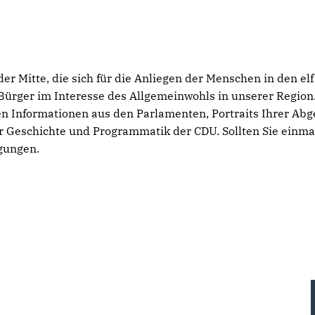
er Mitte, die sich für die Anliegen der Menschen in den 
Bürger im Interesse des Allgemeinwohls in unserer Region
en Informationen aus den Parlamenten, Portraits Ihrer Abg
r Geschichte und Programmatik der CDU. Sollten Sie einmal
egungen.
Thorsten Frei ist neuer
Vorsitzender der CDU/CSU-
CDU OWL wählt neuen
Bundestagsfraktion
CDU-Landesparteitag
Bezirksvorstand