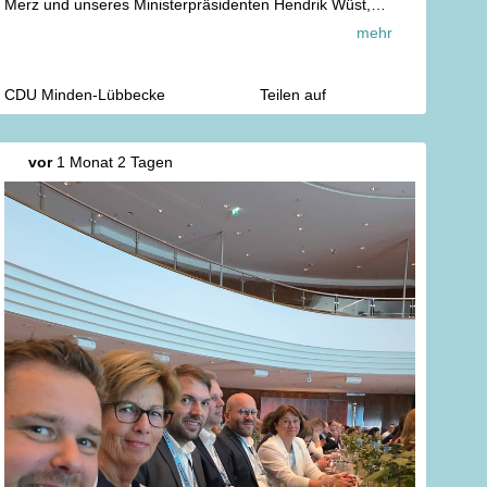
Merz und unseres Ministerpräsidenten Hendrik Wüst,
🗣️ mit wichtigen Diskussionen in verschiedenen
mehr
Themenforen und
💪 mit einer vollzähligen und motivierten Delegation der
CDU Minden-Lübbecke.
CDU Minden-Lübbecke
Teilen auf
Wir haben die Ideen für Morgen und arbeiten gemeinsam
an einer guten Zukunft für unser Nordrhein-Westfalen.
vor
1 Monat 2 Tagen