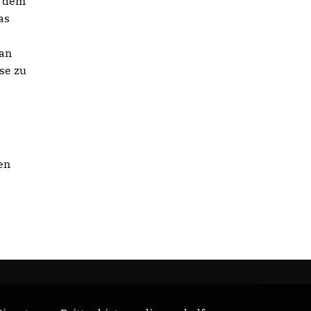
n dem
as
Man
se zu
en