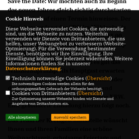
Save the Date
: Wir möchten auch zu Beginn
des neuen Jahres gleich richtig durchstarten
und bereits auf einen Termin hinweisen. Der
Cookie Hinweis
Neujahrsempfang der CDU im Mühlenkreis
Diese Webseite verwendet Cookies, die notwendig
sind, um die Webseite zu nutzen. Weiterhin
findet am Samstag, dem 07.02.2026, 11.00
verwenden wir Dienste von Drittanbietern, die uns
helfen, unser Webangebot zu verbessern (Website-
Uhr im Schlosss Benkhausen in Espelkamp
Optmierung). Für die Verwendung bestimmter
statt. Hier steht uns eine begrenzte
Dienste, benötigen wir Ihre Einwilligung. Ihre
Einwilligung können Sie jederzeit widerrufen. Weitere
Platzanzahl zur Verfügung und es gilt das
Informationen finden Sie in unserer
Datenschutzerklärung
.
Windhundprinzip. Als Hauptgast erwarten
Technisch notwendige Cookies (
Übersicht
)
wir Dr. Günter Krings, stellv. Vorsitzender
Die notwendigen Cookies werden allein für den
der CDU/CSU Bundestagsfraktion und
ordnungsgemäßen Gebrauch der Webseite benötigt.
Cookies von Drittanbietern (
Übersicht
)
Vorsitzender der CDU-Landesgruppe NRW.
Zur Optimierung unserer Webseite binden wir Dienste und
Angebote von Drittanbietern ein.
Eine gesonderte Einladung hierzu folgt noch.
Alle akzeptieren
Auswahl speichern
Das Team der Kreisgeschäftsstelle wünscht
Ihnen und Ihren Familien eine schöne
Weihnachtszeit, erholsame Feiertage und