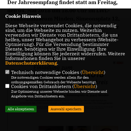
Der Jahresempfang findet statt am
Freitag,
den 04. Mai 2018 um 18.00 Uhr
im LWL-
Cookie Hinweis
Preußenmuseum Minden, Simeonsplatz 12,
Diese Webseite verwendet Cookies, die notwendig
32427 Minden. Einlass ist ab 17.30 Uhr.
Für
sind, um die Webseite zu nutzen. Weiterhin
die Teilnahme an der Veranstaltung ist eine
verwenden wir Dienste von Drittanbietern, die uns
helfen, unser Webangebot zu verbessern (Website-
namentliche Anmeldung erforderlich
.
Optmierung). Für die Verwendung bestimmter
Dienste, benötigen wir Ihre Einwilligung. Ihre
Einwilligung können Sie jederzeit widerrufen. Weitere
Informationen finden Sie in unserer
Datenschutzerklärung
.
Technisch notwendige Cookies (
Übersicht
)
Die notwendigen Cookies werden allein für den
ordnungsgemäßen Gebrauch der Webseite benötigt.
Cookies von Drittanbietern (
Übersicht
)
Zur Optimierung unserer Webseite binden wir Dienste und
Angebote von Drittanbietern ein.
Alle akzeptieren
Auswahl speichern