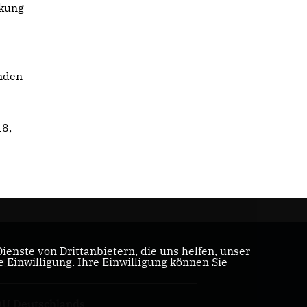
rkung
nden-
18,
enste von Drittanbietern, die uns helfen, unser
Einwilligung. Ihre Einwilligung können Sie
DU NRW
U Deutschlands