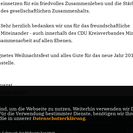
einsetzen für ein friedvolles Zusammenleben und die Stä
des gesellschaftlichen Zusammenhalts.
Sehr herzlich bedanken wir uns für das freundschaftliche
Miteinander - auch innerhalb des CDU Kreisverbandes Mi
usammenarbeit auf allen Ebenen.
netes Weihnachtsfest und alles Gute für das neue Jahr 20
stelle.
szat
tsführer
nd, um die Webseite zu nutzen. Weiterhin verwenden wir Di
-
r die Verwendung bestimmter Dienste, benötigen wir Ihre 
Dr. Oliver Vogt MdB
C
 Sie in unserer
Datenschutzerklärung
.
Bianca Winkelmann MdL
CD
Gebrauch der Webseite benötigt.