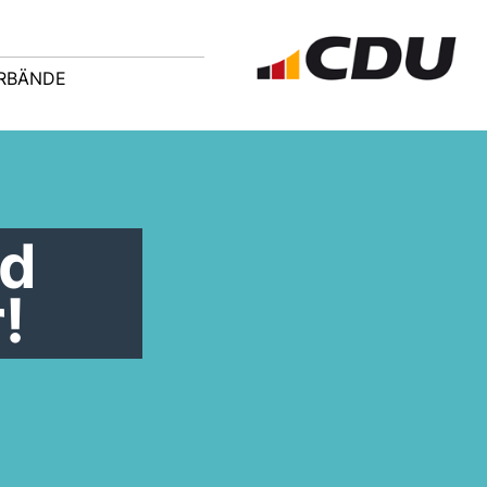
ERBÄNDE
nd
!