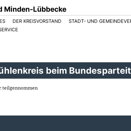
d Minden-Lübbecke
ES
DER KREISVORSTAND
STADT- UND GEMEINDEV
SERVICE
hlenkreis beim Bundespartei
er teilgennommen
-